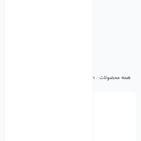
همه محصولات
ebm
Centrifugal Fan
فن مدل 4412F برند ebmpapst
/
/
/