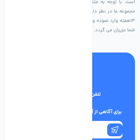
است. با توجه به متنوع بودن فن های تولیدی کمپانی اروپایی
مجموعه ما در نظر دارد کالاهای تخصصی شما عزیزان رو در صرف
13هفته وارد نموده و این عمر باعث صرفه جویی در هزینه و زمان
شما عزیزان می گردد.
تلفن پشتیبانی
02186029303
برای آگاهی از آخرین اخبار در خبرنامه ما عضو شوید