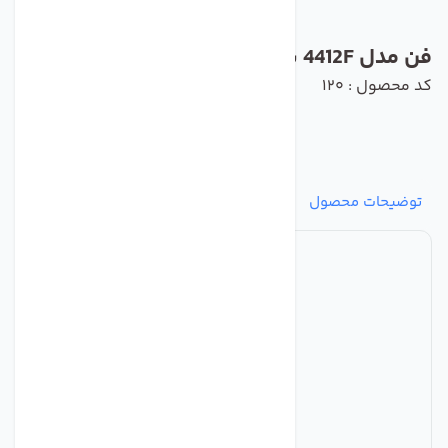
فن مدل 4412F برند ebmpapst
کد محصول : 120
توضیحات محصول
مشخصات
نظرات
پرسش‌ها