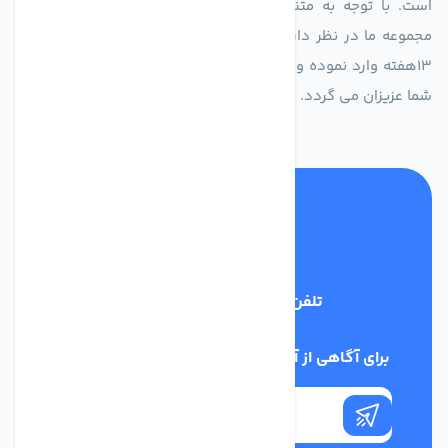
است. با توجه به متنوع بودن فن های تولیدی کمپانی اروپایی
مجموعه ما در نظر دارد کالاهای تخصصی شما عزیزان رو در صرف
13هفته وارد نموده و این عمر باعث صرفه جویی در هزینه و زمان
شما عزیزان می گردد.
تلفن پشتیبانی
02186029303
برای آگاهی از آخرین اخبار در خبرنامه ما عضو شوید