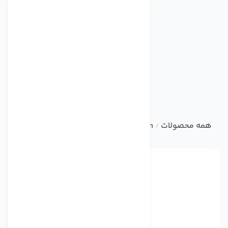
همه محصولات
ebm
Centrifugal Fan
فن مدل 8414N برند ebmpapst
/
/
/