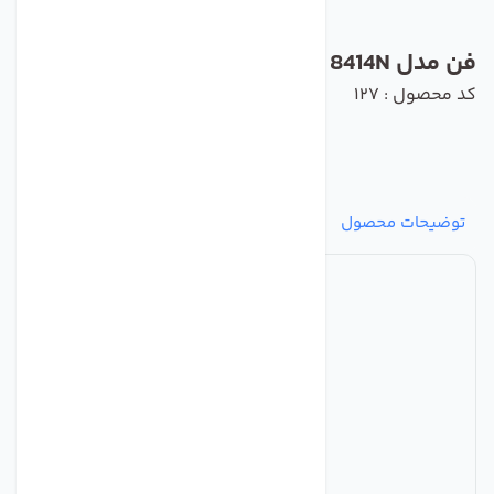
فن مدل 8414N برند ebmpapst
کد محصول : 127
توضیحات محصول
مشخصات
نظرات
پرسش‌ها