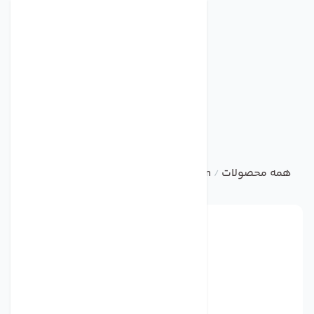
همه محصولات
ebm
Centrifugal Fan
فن مدل 414 برند ebmpapst
/
/
/