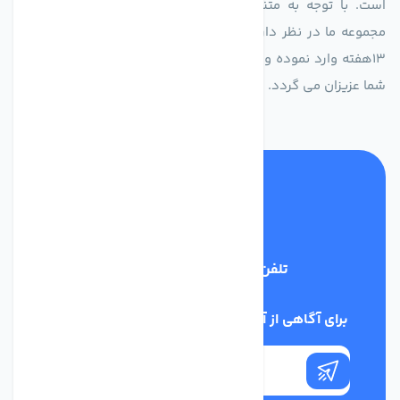
است. با توجه به متنوع بودن فن های تولیدی کمپانی اروپایی
مجموعه ما در نظر دارد کالاهای تخصصی شما عزیزان رو در صرف
13هفته وارد نموده و این عمر باعث صرفه جویی در هزینه و زمان
شما عزیزان می گردد.
تلفن پشتیبانی
02186029303
برای آگاهی از آخرین اخبار در خبرنامه ما عضو شوید