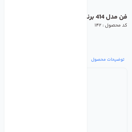
فن مدل 414 برند ebmpapst
کد محصول : 142
توضیحات محصول
مشخصات
نظرات
پرسش‌ها