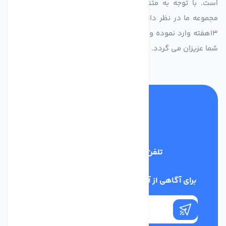
است. با توجه به متنوع بودن فن های تولیدی کمپانی اروپایی
مجموعه ما در نظر دارد کالاهای تخصصی شما عزیزان رو در صرف
13هفته وارد نموده و این عمر باعث صرفه جویی در هزینه و زمان
شما عزیزان می گردد.
تلفن پشتیبانی
02186029303
برای آگاهی از آخرین اخبار در خبرنامه ما عضو شوید