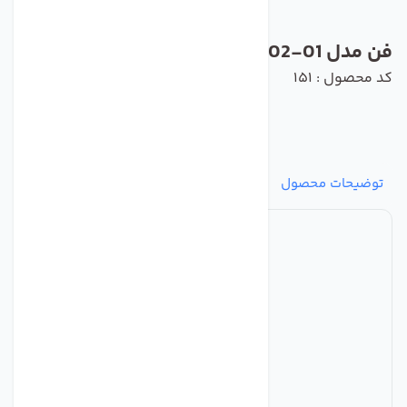
فن مدل S2D200-BA02-01 برند ebmpapst
کد محصول : 151
توضیحات محصول
مشخصات
نظرات
پرسش‌ها