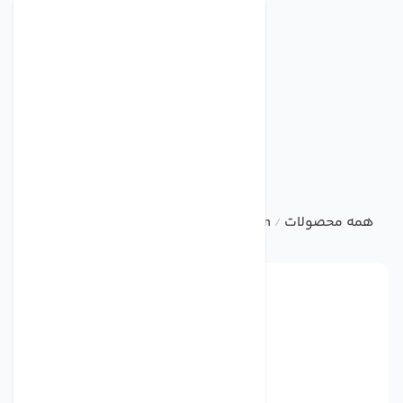
همه محصولات
ebm
AXIAL FAN
فن مدل S2D200-BA02-01 برند ebmpapst
/
/
/