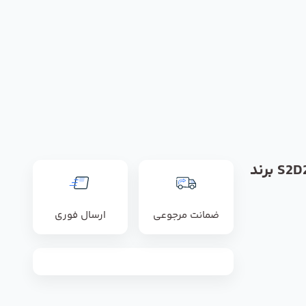
فن مدل S2D250-BA02-02 برند
ضمانت مرجوعی
ارسال فوری