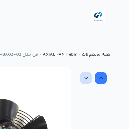
همه محصولات
ebm
AXIAL FAN
فن مدل S2D250-BA02-02 برند ebmpapst
/
/
/