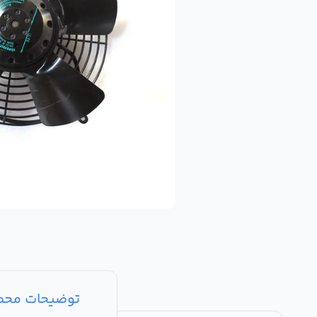
توضیحات مح