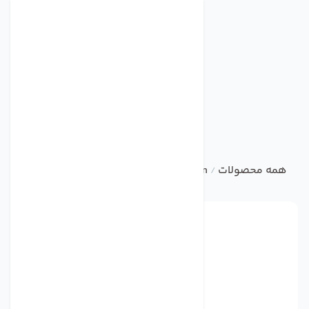
همه محصولات
ebm
AXIAL FAN
فن مدل A2D300-AD02-01 برند ebmpapst
/
/
/