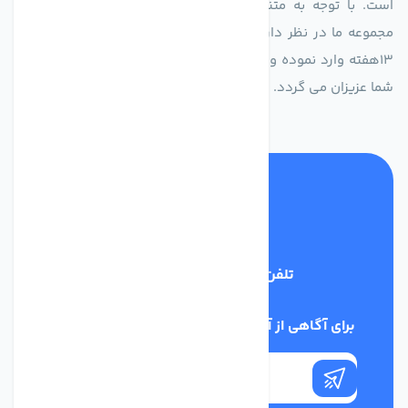
است. با توجه به متنوع بودن فن های تولیدی کمپانی اروپایی
مجموعه ما در نظر دارد کالاهای تخصصی شما عزیزان رو در صرف
13هفته وارد نموده و این عمر باعث صرفه جویی در هزینه و زمان
شما عزیزان می گردد.
تلفن پشتیبانی
02186029303
برای آگاهی از آخرین اخبار در خبرنامه ما عضو شوید