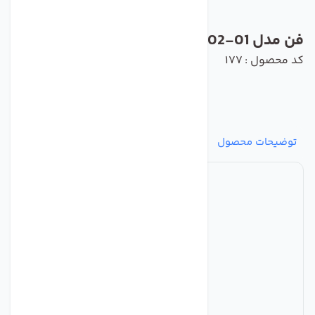
فن مدل A2D300-AD02-01 برند ebmpapst
کد محصول : 177
توضیحات محصول
مشخصات
نظرات
پرسش‌ها