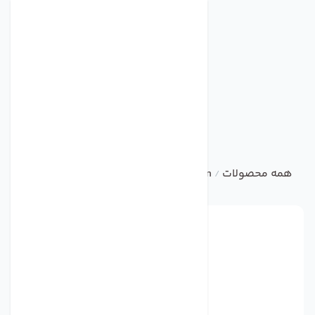
همه محصولات
ebm
Centrifugal Fan
فن مدل R2E190-AO26-05 برند ebmpapst
/
/
/