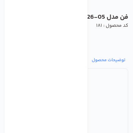
فن مدل R2E190-AO26-05 برند ebmpapst
کد محصول : 181
توضیحات محصول
مشخصات
نظرات
پرسش‌ها