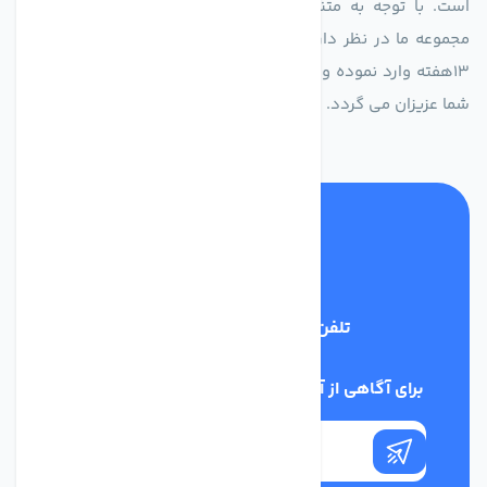
است. با توجه به متنوع بودن فن های تولیدی کمپانی اروپایی
مجموعه ما در نظر دارد کالاهای تخصصی شما عزیزان رو در صرف
13هفته وارد نموده و این عمر باعث صرفه جویی در هزینه و زمان
شما عزیزان می گردد.
تلفن پشتیبانی
02186029303
برای آگاهی از آخرین اخبار در خبرنامه ما عضو شوید