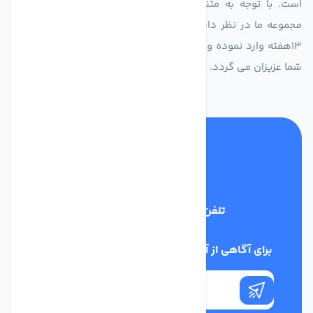
است. با توجه به متنوع بودن فن های تولیدی کمپانی اروپایی
مجموعه ما در نظر دارد کالاهای تخصصی شما عزیزان رو در صرف
13هفته وارد نموده و این عمر باعث صرفه جویی در هزینه و زمان
شما عزیزان می گردد.
تلفن پشتیبانی
02186029303
برای آگاهی از آخرین اخبار در خبرنامه ما عضو شوید