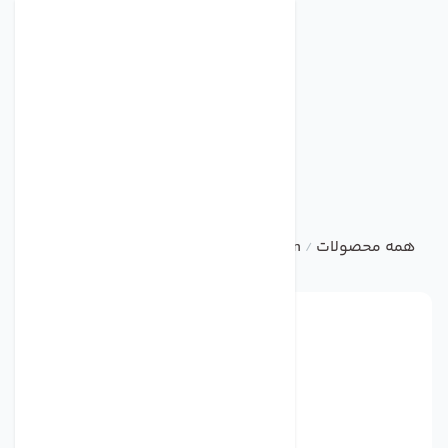
همه محصولات
ebm
Centrifugal Fan
فن مدل R2E220-AB06-05 برند ebmpapst
/
/
/