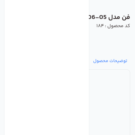
فن مدل R2E220-AB06-05 برند ebmpapst
کد محصول : 184
توضیحات محصول
مشخصات
نظرات
پرسش‌ها