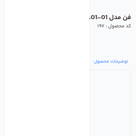
فن مدل G2E108-AA01-01 برند ebmpapst
کد محصول : 197
توضیحات محصول
مشخصات
نظرات
پرسش‌ها