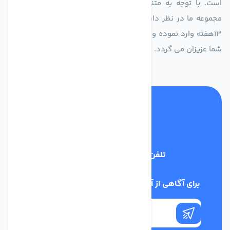
است. با توجه به متنوع بودن فن های تولیدی کمپانی اروپایی
مجموعه ما در نظر دارد کالاهای تخصصی شما عزیزان رو در صرف
13هفته وارد نموده و این عمر باعث صرفه جویی در هزینه و زمان
شما عزیزان می گردد.
تلفن پشتیبانی
02186029303
برای آگاهی از آخرین اخبار در خبرنامه ما عضو شوید