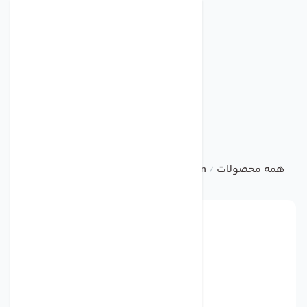
همه محصولات
ebm
Centrifugal Fan
فن مدل G2E108-AA01-01 برند ebmpapst
/
/
/