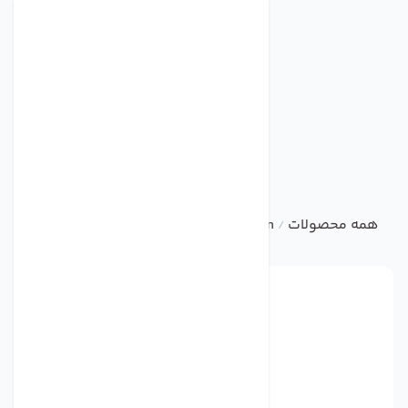
همه محصولات
ebm
Centrifugal Fan
فن مدل R1G225-AF07-52 برند ebmpapst
/
/
/