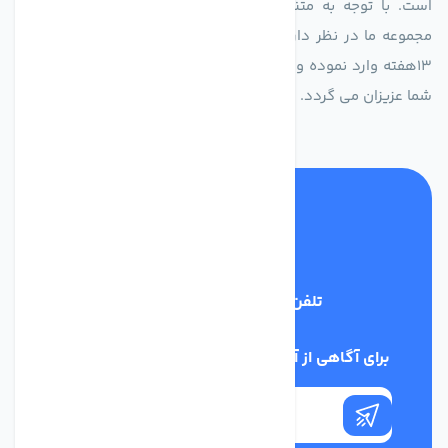
است. با توجه به متنوع بودن فن های تولیدی کمپانی اروپایی
مجموعه ما در نظر دارد کالاهای تخصصی شما عزیزان رو در صرف
13هفته وارد نموده و این عمر باعث صرفه جویی در هزینه و زمان
شما عزیزان می گردد.
تلفن پشتیبانی
02186029303
برای آگاهی از آخرین اخبار در خبرنامه ما عضو شوید