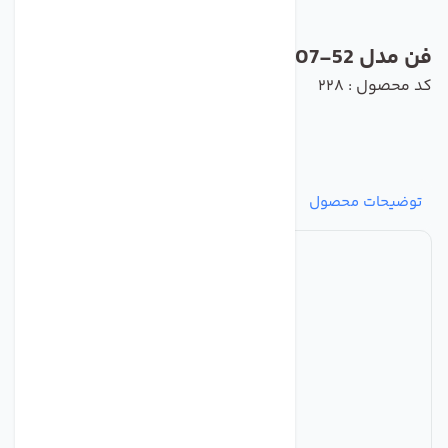
فن مدل R1G225-AF07-52 برند ebmpapst
کد محصول : 228
توضیحات محصول
مشخصات
نظرات
پرسش‌ها