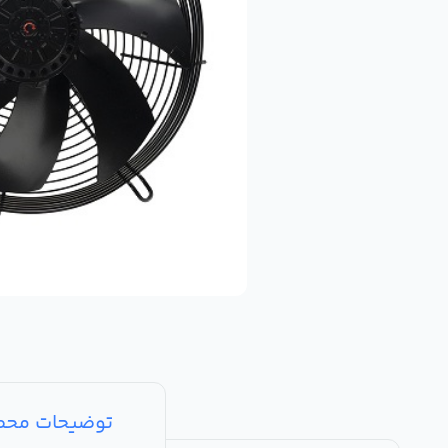
توضیحات مح