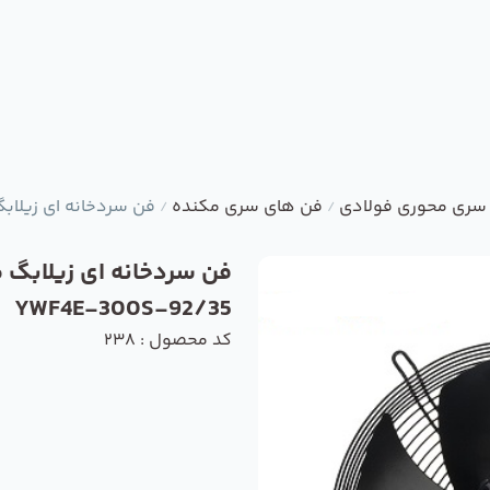
سری محوری فولادی
فن های سری مکنده
فن سردخانه ای زیلابگ مدل -92/35
/
/
فن سردخانه ای زیلابگ 
YWF4E-300S-92/35
کد محصول : 238