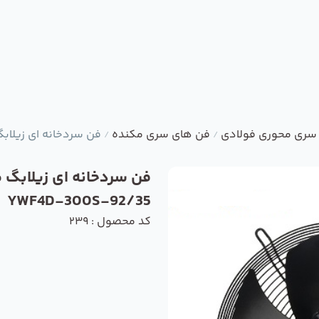
سری محوری فولادی
فن های سری مکنده
فن سردخانه ای زیلابگ مدل -92/35
/
/
فن سردخانه ای زیلابگ 
YWF4D-300S-92/35
کد محصول : 239