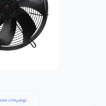
توضیحات مح