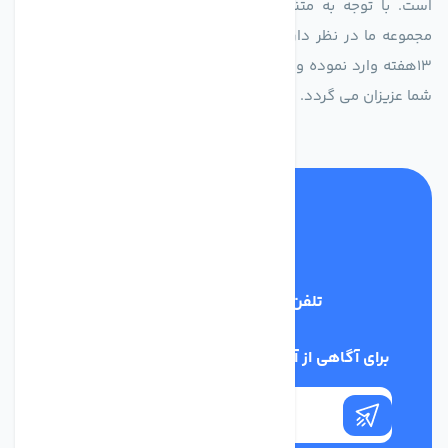
است. با توجه به متنوع بودن فن های تولیدی کمپانی اروپایی
مجموعه ما در نظر دارد کالاهای تخصصی شما عزیزان رو در صرف
13هفته وارد نموده و این عمر باعث صرفه جویی در هزینه و زمان
شما عزیزان می گردد.
تلفن پشتیبانی
02186029303
برای آگاهی از آخرین اخبار در خبرنامه ما عضو شوید