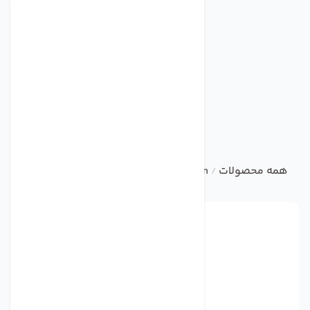
همه محصولات
ebm
AXIAL FAN
فن مدل W4D710-ND01-01 برند ebmpapst
/
/
/