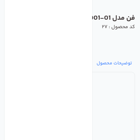
فن مدل W4D710-ND01-01 برند ebmpapst
کد محصول : 27
توضیحات محصول
مشخصات
نظرات
پرسش‌ها