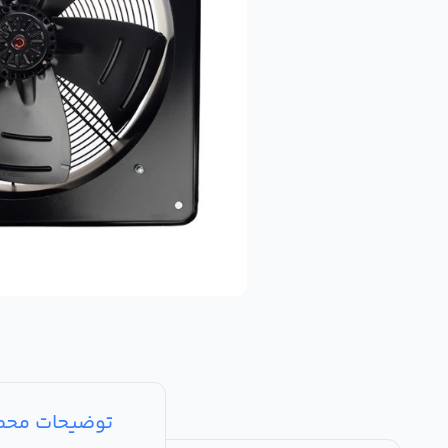
توضیحات مح