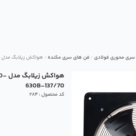
سری محوری فولادی
فن های سری مکنده
هواکش زیلابگ مدل YWF4D-630B-137/70
/
/
هواکش ز
630B-137/70
کد محصول : 284