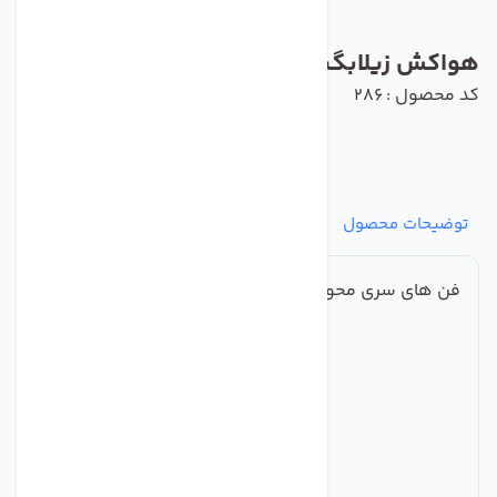
هواکش زیلابگ مدل YWF6D-630B-137/70
کد محصول : 286
توضیحات محصول
مشخصات
نظرات
پرسش‌ها
فن های سری محوری فولادی