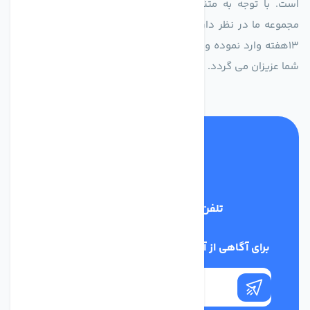
است. با توجه به متنوع بودن فن های تولیدی کمپانی اروپایی
مجموعه ما در نظر دارد کالاهای تخصصی شما عزیزان رو در صرف
13هفته وارد نموده و این عمر باعث صرفه جویی در هزینه و زمان
شما عزیزان می گردد.
تلفن پشتیبانی
02186029303
برای آگاهی از آخرین اخبار در خبرنامه ما عضو شوید