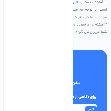
... آماده خدمت رسانی به شرکت های تولیدی، صنعتی و ساختمانی
است. با توجه به متنوع بودن فن های تولیدی کمپانی اروپایی
مجموعه ما در نظر دارد کالاهای تخصصی شما عزیزان رو در صرف
13هفته وارد نموده و این عمر باعث صرفه جویی در هزینه و زمان
شما عزیزان می گردد.
تلفن پشتیبانی
02186029303
برای آگاهی از آخرین اخبار در خبرنامه ما عضو شوید