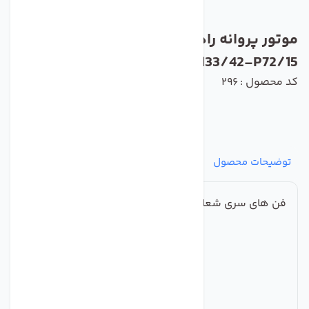
موتور پروانه رادیال بکوارد زیلابگ مدل
LXFB2E133/42-P72/15
کد محصول : 296
توضیحات محصول
مشخصات
نظرات
پرسش‌ها
فن های سری شعاعی