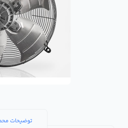
توضیحات مح