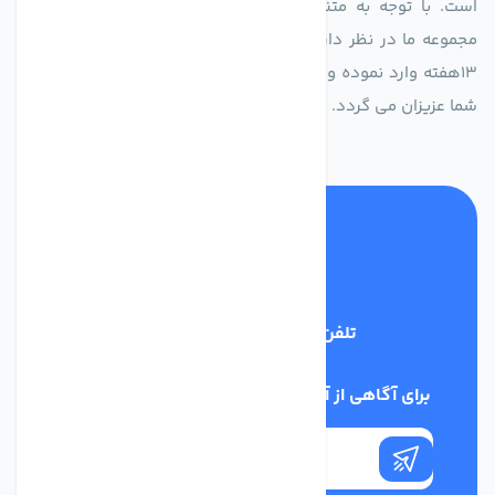
است. با توجه به متنوع بودن فن های تولیدی کمپانی اروپایی
مجموعه ما در نظر دارد کالاهای تخصصی شما عزیزان رو در صرف
13هفته وارد نموده و این عمر باعث صرفه جویی در هزینه و زمان
شما عزیزان می گردد.
تلفن پشتیبانی
02186029303
برای آگاهی از آخرین اخبار در خبرنامه ما عضو شوید