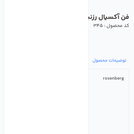
فن آکسیال رزنبرگ مدل AKSE 630-6 K.5HA
کد محصول : 345
توضیحات محصول
مشخصات
نظرات
پرسش‌ها
rosenberg