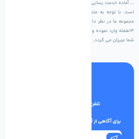
... آماده خدمت رسانی به شرکت های تولیدی، صنعتی و ساختمانی
است. با توجه به متنوع بودن فن های تولیدی کمپانی اروپایی
مجموعه ما در نظر دارد کالاهای تخصصی شما عزیزان رو در صرف
13هفته وارد نموده و این عمر باعث صرفه جویی در هزینه و زمان
شما عزیزان می گردد.
تلفن پشتیبانی
02186029303
برای آگاهی از آخرین اخبار در خبرنامه ما عضو شوید