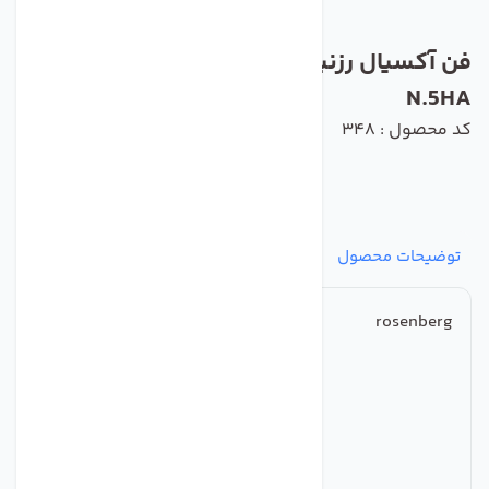
فن آکسیال رزنبرگ مدل AKSD 630-6-6
N.5HA
کد محصول : 348
توضیحات محصول
مشخصات
نظرات
پرسش‌ها
rosenberg