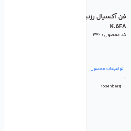
فن آکسیال رزنبرگ مدل AKFD 560-4-4
K.6FA
کد محصول : 362
توضیحات محصول
مشخصات
نظرات
پرسش‌ها
rosenberg