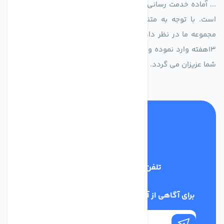
... آماده خدمت رسانی به شرکت های تولیدی، صنعتی و ساختمانی
است. با توجه به متنوع بودن فن های تولیدی کمپانی اروپایی
مجموعه ما در نظر دارد کالاهای تخصصی شما عزیزان رو در صرف
13هفته وارد نموده و این عمر باعث صرفه جویی در هزینه و زمان
شما عزیزان می گردد.
تلفن پشتیبانی
02186029303
برای آگاهی از آخرین اخبار در خبرنامه ما عضو شوید