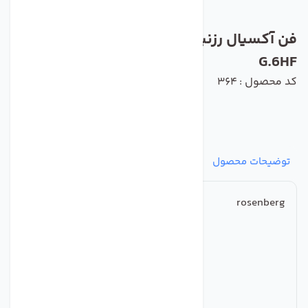
فن آکسیال رزنبرگ مدل AKFD 630-4-4
G.6HF
کد محصول : 364
توضیحات محصول
مشخصات
نظرات
پرسش‌ها
rosenberg