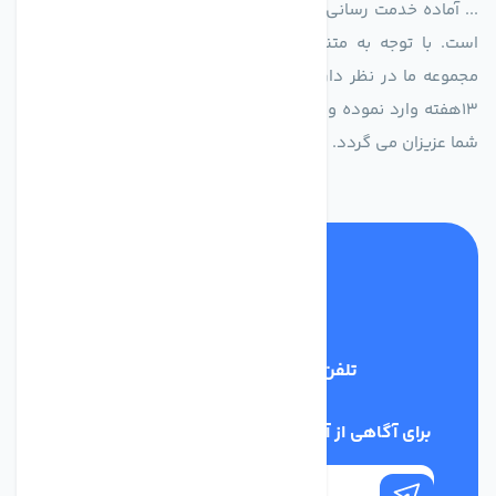
... آماده خدمت رسانی به شرکت های تولیدی، صنعتی و ساختمانی
است. با توجه به متنوع بودن فن های تولیدی کمپانی اروپایی
مجموعه ما در نظر دارد کالاهای تخصصی شما عزیزان رو در صرف
13هفته وارد نموده و این عمر باعث صرفه جویی در هزینه و زمان
شما عزیزان می گردد.
تلفن پشتیبانی
02186029303
برای آگاهی از آخرین اخبار در خبرنامه ما عضو شوید