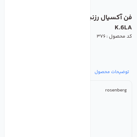
فن آکسیال رزنبرگ مدل AKFD 800-6-6
K.6LA
کد محصول : 376
توضیحات محصول
مشخصات
نظرات
پرسش‌ها
rosenberg