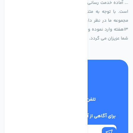
... آماده خدمت رسانی به شرکت های تولیدی، صنعتی و ساختمانی
است. با توجه به متنوع بودن فن های تولیدی کمپانی اروپایی
مجموعه ما در نظر دارد کالاهای تخصصی شما عزیزان رو در صرف
13هفته وارد نموده و این عمر باعث صرفه جویی در هزینه و زمان
شما عزیزان می گردد.
تلفن پشتیبانی
02186029303
برای آگاهی از آخرین اخبار در خبرنامه ما عضو شوید