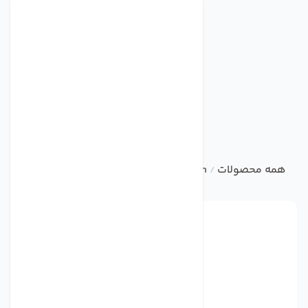
همه محصولات
bvn
RADIAL FAN
موتور پروانه رادیال BVN مدل BDRKF280
/
/
/