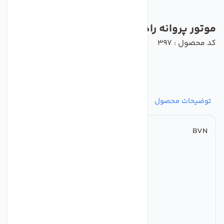
موتور پروانه رادیال BVN مدل BDRKF280
کد محصول : 397
توضیحات محصول
مشخصات
نظرات
پرسش‌ها
BVN