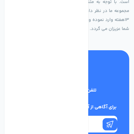
است. با توجه به متنوع بودن فن های تولیدی کمپانی اروپایی
مجموعه ما در نظر دارد کالاهای تخصصی شما عزیزان رو در صرف
13هفته وارد نموده و این عمر باعث صرفه جویی در هزینه و زمان
شما عزیزان می گردد.
تلفن پشتیبانی
02186029303
برای آگاهی از آخرین اخبار در خبرنامه ما عضو شوید