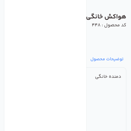
هواکش خانگی فلزی دمنده مدل VMA-12S2S
کد محصول : 448
توضیحات محصول
مشخصات
نظرات
پرسش‌ها
دمنده خانگی