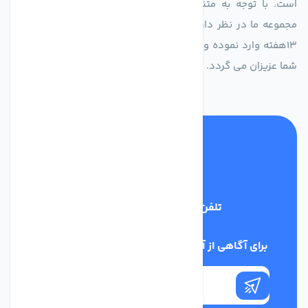
است. با توجه به متنوع بودن فن های تولیدی کمپانی اروپایی
مجموعه ما در نظر دارد کالاهای تخصصی شما عزیزان رو در صرف
13هفته وارد نموده و این عمر باعث صرفه جویی در هزینه و زمان
شما عزیزان می گردد.
تلفن پشتیبانی
02186029303
برای آگاهی از آخرین اخبار در خبرنامه ما عضو شوید