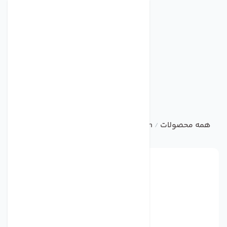
همه محصولات
damandeh
خانگی
هواکش خانگی فلزی با پ
/
/
/