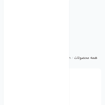
همه محصولات
damandeh
خانگی
هواکش خانگی فلزی با پ
/
/
/