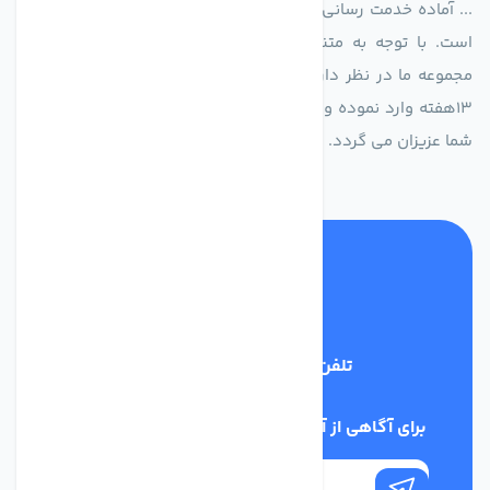
... آماده خدمت رسانی به شرکت های تولیدی، صنعتی و ساختمانی
است. با توجه به متنوع بودن فن های تولیدی کمپانی اروپایی
مجموعه ما در نظر دارد کالاهای تخصصی شما عزیزان رو در صرف
13هفته وارد نموده و این عمر باعث صرفه جویی در هزینه و زمان
شما عزیزان می گردد.
تلفن پشتیبانی
02186029303
برای آگاهی از آخرین اخبار در خبرنامه ما عضو شوید