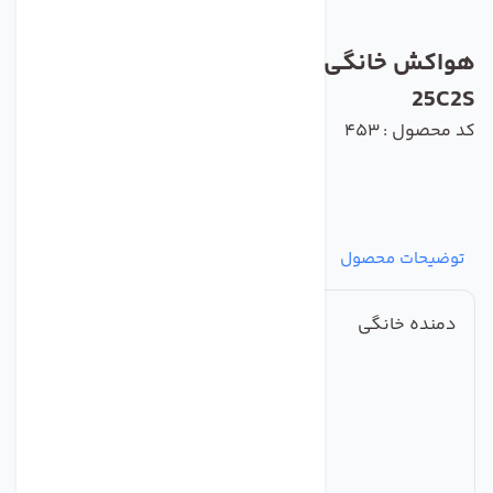
هواکش خانگی فلزی دمنده مدل VMA-
25C2S
کد محصول : 453
توضیحات محصول
مشخصات
نظرات
پرسش‌ها
دمنده خانگی