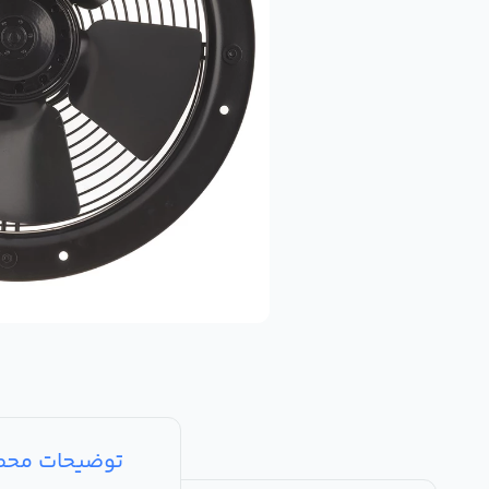
توضیحات مح