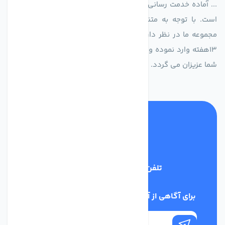
... آماده خدمت رسانی به شرکت های تولیدی، صنعتی و ساختمانی
است. با توجه به متنوع بودن فن های تولیدی کمپانی اروپایی
مجموعه ما در نظر دارد کالاهای تخصصی شما عزیزان رو در صرف
13هفته وارد نموده و این عمر باعث صرفه جویی در هزینه و زمان
شما عزیزان می گردد.
تلفن پشتیبانی
02186029303
برای آگاهی از آخرین اخبار در خبرنامه ما عضو شوید