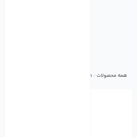
همه محصولات
damandeh
صنعتی
هواکش صنعتی با پروان
/
/
/