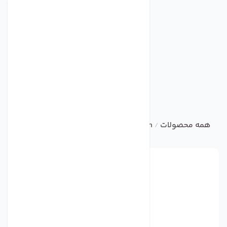
همه محصولات
damandeh
صنعتی
هواکش صنعتی پروانه پ
/
/
/