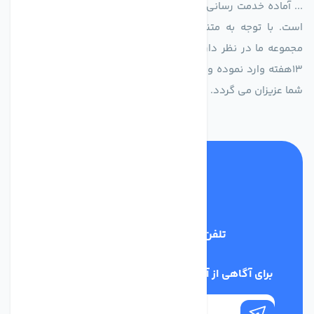
... آماده خدمت رسانی به شرکت های تولیدی، صنعتی و ساختمانی
است. با توجه به متنوع بودن فن های تولیدی کمپانی اروپایی
مجموعه ما در نظر دارد کالاهای تخصصی شما عزیزان رو در صرف
13هفته وارد نموده و این عمر باعث صرفه جویی در هزینه و زمان
شما عزیزان می گردد.
تلفن پشتیبانی
02186029303
برای آگاهی از آخرین اخبار در خبرنامه ما عضو شوید