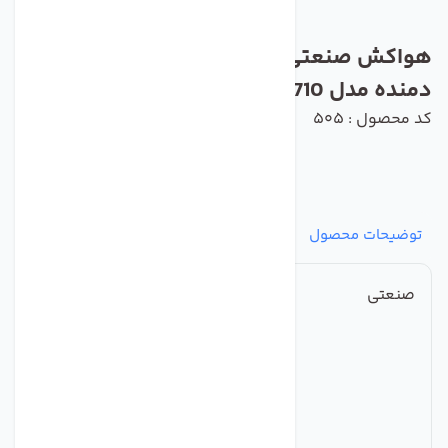
هواکش صنعتی اکسیال پروانه آلومینیوم
دمنده مدل DVMP-KN70-4T-710
کد محصول : 505
توضیحات محصول
مشخصات
نظرات
پرسش‌ها
صنعتی