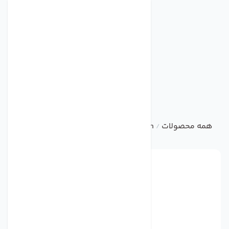
همه محصولات
damandeh
صنعتی
هواکش صنعتی اکسیال 
/
/
/