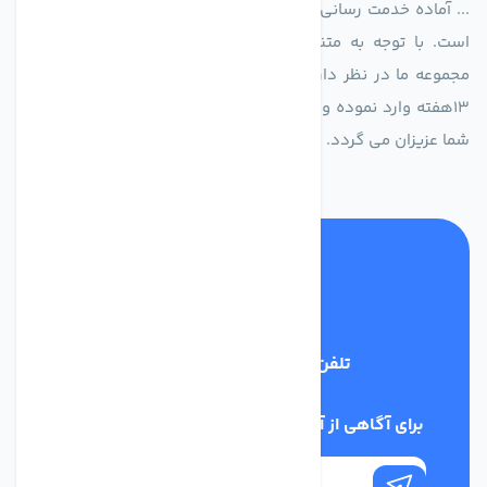
... آماده خدمت رسانی به شرکت های تولیدی، صنعتی و ساختمانی
است. با توجه به متنوع بودن فن های تولیدی کمپانی اروپایی
مجموعه ما در نظر دارد کالاهای تخصصی شما عزیزان رو در صرف
13هفته وارد نموده و این عمر باعث صرفه جویی در هزینه و زمان
شما عزیزان می گردد.
تلفن پشتیبانی
02186029303
برای آگاهی از آخرین اخبار در خبرنامه ما عضو شوید