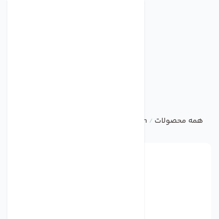
همه محصولات
damandeh
آکسیال تاسیساتی
فن آکسیال 
/
/
/