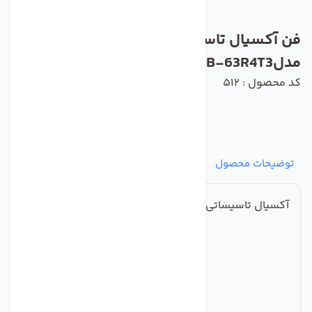
فن آکسیال تاسیساتی یوروونت دمنده
مدلVIB-63R4T3
کد محصول : 512
توضیحات محصول
مشخصات
نظرات
پرسش‌ها
آکسیال تاسیساتی