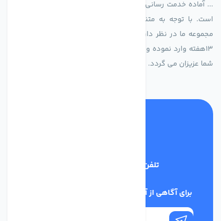
... آماده خدمت رسانی به شرکت های تولیدی، صنعتی و ساختمانی
است. با توجه به متنوع بودن فن های تولیدی کمپانی اروپایی
مجموعه ما در نظر دارد کالاهای تخصصی شما عزیزان رو در صرف
13هفته وارد نموده و این عمر باعث صرفه جویی در هزینه و زمان
شما عزیزان می گردد.
تلفن پشتیبانی
02186029303
برای آگاهی از آخرین اخبار در خبرنامه ما عضو شوید