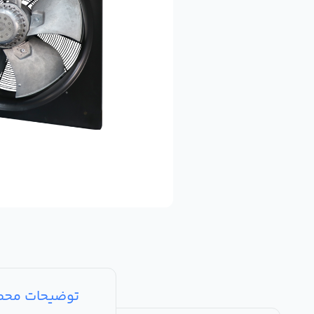
توضیحات مح