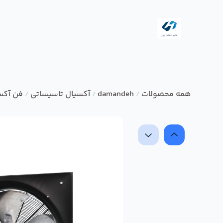
همه محصولات
damandeh
آکسیال تاسیساتی
فن آکس
/
/
/