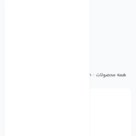
همه محصولات
damandeh
آکسیال تاسیساتی
فن آکسیال 
/
/
/