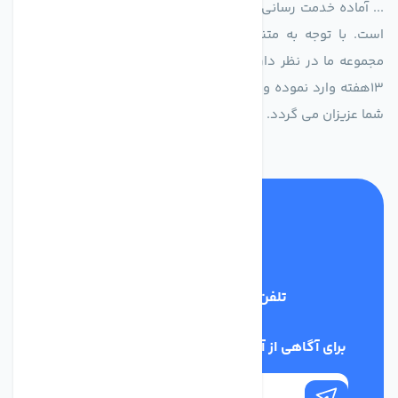
... آماده خدمت رسانی به شرکت های تولیدی، صنعتی و ساختمانی
است. با توجه به متنوع بودن فن های تولیدی کمپانی اروپایی
مجموعه ما در نظر دارد کالاهای تخصصی شما عزیزان رو در صرف
13هفته وارد نموده و این عمر باعث صرفه جویی در هزینه و زمان
شما عزیزان می گردد.
تلفن پشتیبانی
02186029303
برای آگاهی از آخرین اخبار در خبرنامه ما عضو شوید