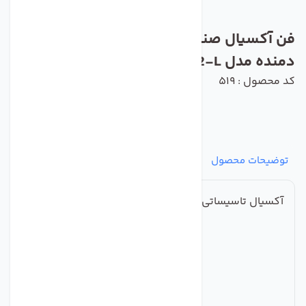
فن آکسیال صنعتی ایلکا فلزی معکوس
دمنده مدل VIK-40A4S2-L
کد محصول : 519
توضیحات محصول
مشخصات
نظرات
پرسش‌ها
آکسیال تاسیساتی