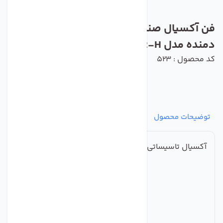
فن آکسیال صنعتی ایلکا فلزی معکوس
دمنده مدل VIK-40A4T2-H
کد محصول : 523
توضیحات محصول
مشخصات
نظرات
پرسش‌ها
آکسیال تاسیساتی