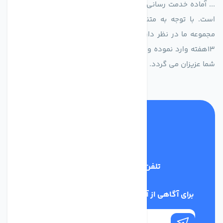
... آماده خدمت رسانی به شرکت های تولیدی، صنعتی و ساختمانی
است. با توجه به متنوع بودن فن های تولیدی کمپانی اروپایی
مجموعه ما در نظر دارد کالاهای تخصصی شما عزیزان رو در صرف
13هفته وارد نموده و این عمر باعث صرفه جویی در هزینه و زمان
شما عزیزان می گردد.
تلفن پشتیبانی
02186029303
برای آگاهی از آخرین اخبار در خبرنامه ما عضو شوید