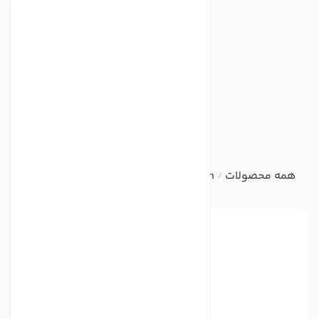
همه محصولات
damandeh
آکسیال تاسیساتی
فن آکسیال 
/
/
/