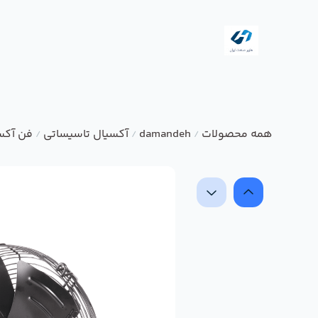
همه محصولات
damandeh
آکسیال تاسیساتی
فن آکس
/
/
/