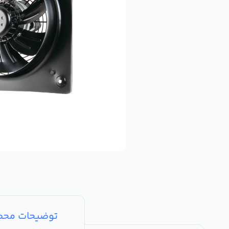
توضیحات مح