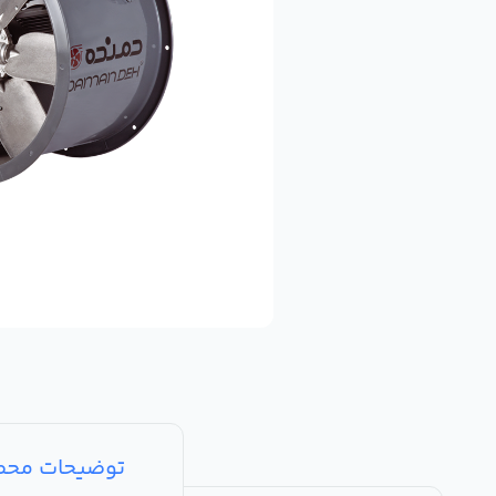
توضیحات مح