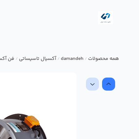
همه محصولات
damandeh
آکسیال تاسیساتی
فن آکس
/
/
/