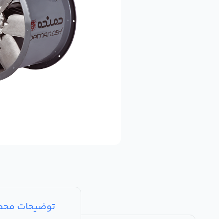
توضیحات مح