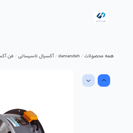
همه محصولات
damandeh
آکسیال تاسیساتی
فن آکس
/
/
/