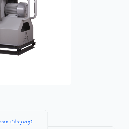
توضیحات مح