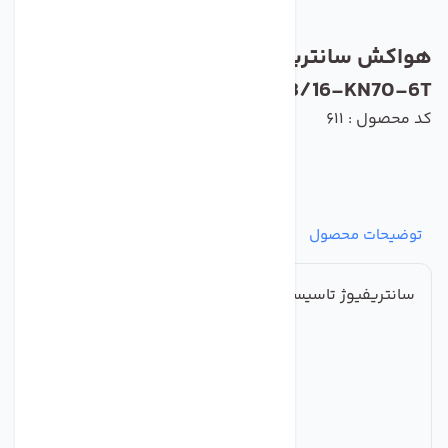
هواکش سانتریفیوژ بکوارد دمنده مدل BIB-
63/16-KN70-6T
کد محصول : 611
توضیحات محصول
مشخصات
نظرات
پرسش‌ها
سانتریفیوژ تاسیساتی