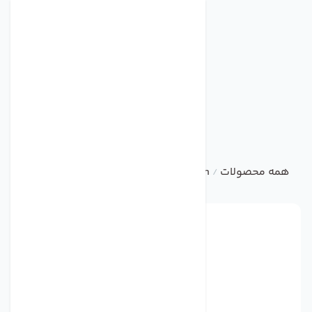
همه محصولات
damandeh
سانتریفیوژ تاسیساتی
هواکش سا
/
/
/