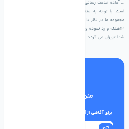
... آماده خدمت رسانی به شرکت های تولیدی، صنعتی و ساختمانی
است. با توجه به متنوع بودن فن های تولیدی کمپانی اروپایی
مجموعه ما در نظر دارد کالاهای تخصصی شما عزیزان رو در صرف
13هفته وارد نموده و این عمر باعث صرفه جویی در هزینه و زمان
شما عزیزان می گردد.
تلفن پشتیبانی
02186029303
برای آگاهی از آخرین اخبار در خبرنامه ما عضو شوید