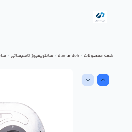
همه محصولات
damandeh
سانتریفیوژ تاسیساتی
سانت
/
/
/