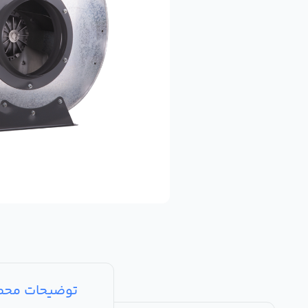
توضیحات مح