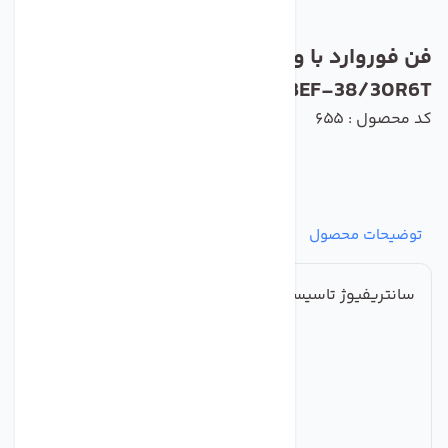
فن فوروارد با ورودی دو طرفه دمنده مدل
BEF-38/30R6T
کد محصول : 655
توضیحات محصول
مشخصات
نظرات
پرسش‌ها
سانتریفیوژ تاسیساتی