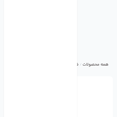
همه محصولات
فن فوروارد با ورودی دو طرفه سری BEF
فن ف
/
/