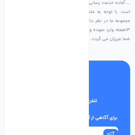
... آماده خدمت رسانی به شرکت های تولیدی، صنعتی و ساختمانی
است. با توجه به متنوع بودن فن های تولیدی کمپانی اروپایی
مجموعه ما در نظر دارد کالاهای تخصصی شما عزیزان رو در صرف
13هفته وارد نموده و این عمر باعث صرفه جویی در هزینه و زمان
شما عزیزان می گردد.
تلفن پشتیبانی
02186029303
برای آگاهی از آخرین اخبار در خبرنامه ما عضو شوید