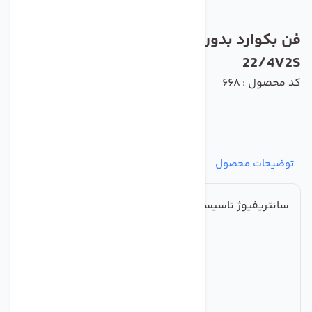
فن بکوارد بدون حلزونی دمنده مدل BEB-
22/4V2S
کد محصول : 668
توضیحات محصول
مشخصات
نظرات
پرسش‌ها
سانتریفیوژ تاسیساتی