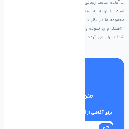
... آماده خدمت رسانی به شرکت های تولیدی، صنعتی و ساختمانی
است. با توجه به متنوع بودن فن های تولیدی کمپانی اروپایی
مجموعه ما در نظر دارد کالاهای تخصصی شما عزیزان رو در صرف
13هفته وارد نموده و این عمر باعث صرفه جویی در هزینه و زمان
شما عزیزان می گردد.
تلفن پشتیبانی
02186029303
برای آگاهی از آخرین اخبار در خبرنامه ما عضو شوید