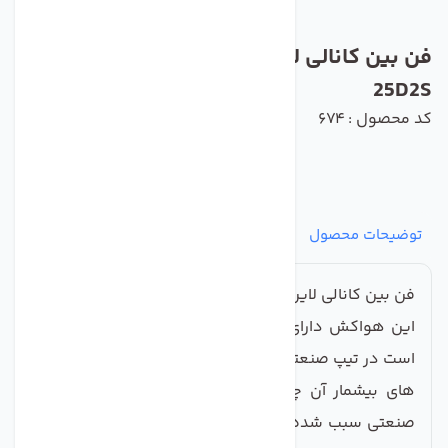
فن بین کانالی لاین ونت دمنده مدل VLN-
25D2S
کد محصول : 674
توضیحات محصول
مشخصات
نظرات
پرسش‌ها
فن بین کانالی لاین ونت دمنده مدل VLN-25D2S
این هواکش دارای ناحیه مکش و تخلیه دایره ای شکل
است در تیپ صنعتی تولید و دسته بندی گردیده اما کاربرد
های بیشمار آن چه در مصارف خانگی و چه در مصارف
صنعتی سبب شده که این
هواکش
یکی از پرفروش ترین