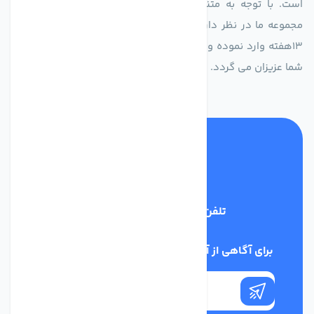
است. با توجه به متنوع بودن فن های تولیدی کمپانی اروپایی
مجموعه ما در نظر دارد کالاهای تخصصی شما عزیزان رو در صرف
13هفته وارد نموده و این عمر باعث صرفه جویی در هزینه و زمان
شما عزیزان می گردد.
تلفن پشتیبانی
02186029303
برای آگاهی از آخرین اخبار در خبرنامه ما عضو شوید