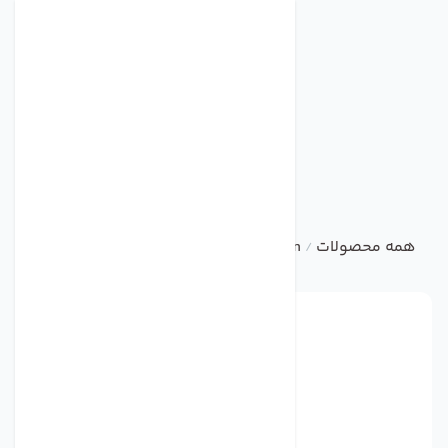
همه محصولات
ebm
Centrifugal Fan
فن مدل 4656TA برند ebmpapst
/
/
/