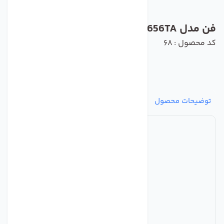
فن مدل 4656TA برند ebmpapst
کد محصول : 68
توضیحات محصول
مشخصات
نظرات
پرسش‌ها