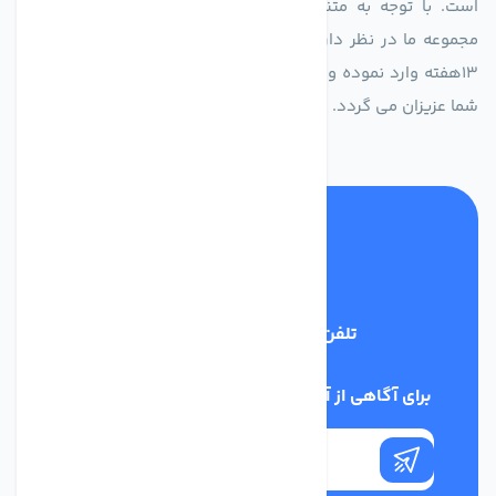
است. با توجه به متنوع بودن فن های تولیدی کمپانی اروپایی
مجموعه ما در نظر دارد کالاهای تخصصی شما عزیزان رو در صرف
13هفته وارد نموده و این عمر باعث صرفه جویی در هزینه و زمان
شما عزیزان می گردد.
تلفن پشتیبانی
02186029303
برای آگاهی از آخرین اخبار در خبرنامه ما عضو شوید