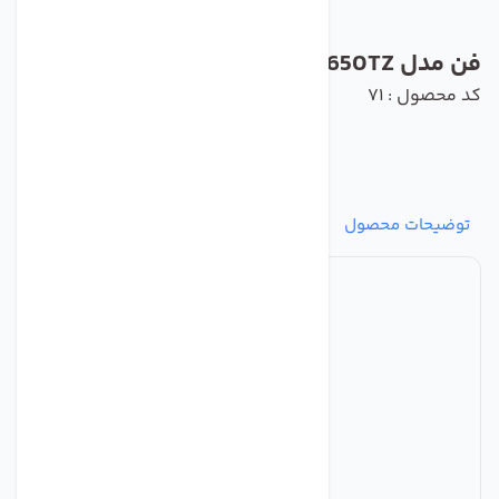
فن مدل 4650TZ برند ebmpapst
کد محصول : 71
توضیحات محصول
مشخصات
نظرات
پرسش‌ها