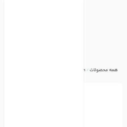
همه محصولات
ebm
Centrifugal Fan
فن مدل 4650TZ برند ebmpapst
/
/
/