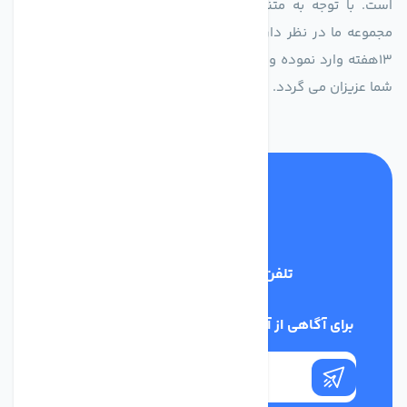
است. با توجه به متنوع بودن فن های تولیدی کمپانی اروپایی
مجموعه ما در نظر دارد کالاهای تخصصی شما عزیزان رو در صرف
13هفته وارد نموده و این عمر باعث صرفه جویی در هزینه و زمان
شما عزیزان می گردد.
تلفن پشتیبانی
02186029303
برای آگاهی از آخرین اخبار در خبرنامه ما عضو شوید