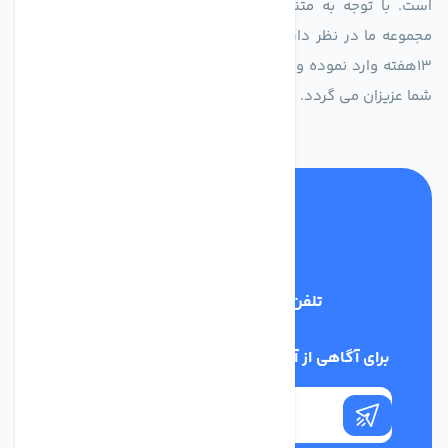
است. با توجه به متنوع بودن فن های تولیدی کمپانی اروپایی
مجموعه ما در نظر دارد کالاهای تخصصی شما عزیزان رو در صرف
13هفته وارد نموده و این عمر باعث صرفه جویی در هزینه و زمان
شما عزیزان می گردد.
تلفن پشتیبانی
02186029303
برای آگاهی از آخرین اخبار در خبرنامه ما عضو شوید