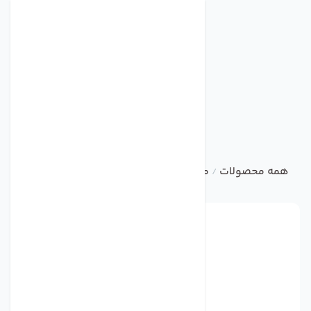
همه محصولات
متفرقه
فن سانتریفیوژ مواد کش
/
/