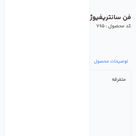
فن سانتریفیوژ مواد کش
کد محصول : 765
توضیحات محصول
مشخصات
نظرات
پرسش‌ها
متفرقه