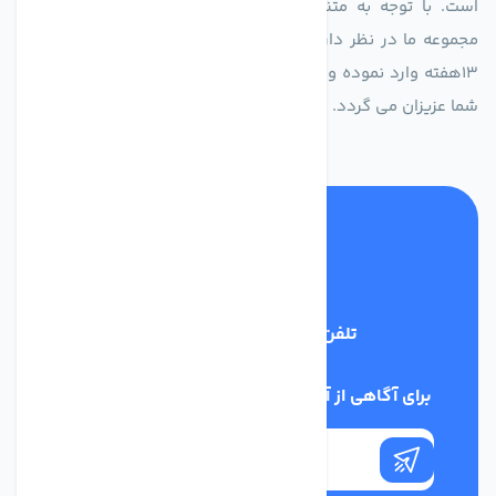
است. با توجه به متنوع بودن فن های تولیدی کمپانی اروپایی
مجموعه ما در نظر دارد کالاهای تخصصی شما عزیزان رو در صرف
13هفته وارد نموده و این عمر باعث صرفه جویی در هزینه و زمان
شما عزیزان می گردد.
تلفن پشتیبانی
02186029303
برای آگاهی از آخرین اخبار در خبرنامه ما عضو شوید