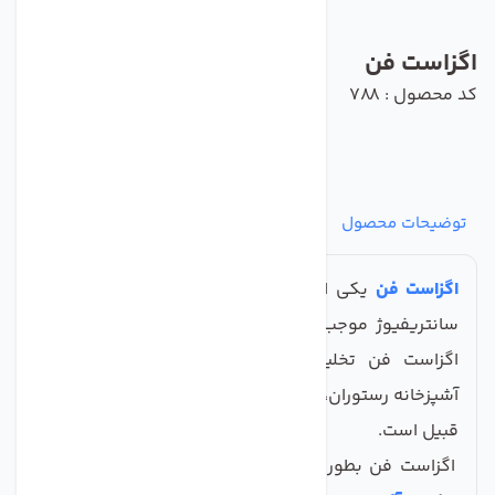
اگزاست فن
کد محصول : 788
توضیحات محصول
مشخصات
نظرات
پرسش‌ها
اگزاست فن
یکی از انواع فن هایی است که با مکانیزم
سانتریفیوژ موجب اگزاست هوا می‌گردد، وظیفه اصلی
اگزاست فن تخلیه هوای محیط، دود و گرمای هود
آشپزخانه رستوران، کارگاه، گرد چوب، رنگ و مواردی از این
قبیل است.
اگزاست فن بطور کل به دو دسته سانترفیوژ یا گریز از