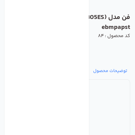
فن مدل W2S130-AA25-01 (7805ES) برند
ebmpapst
کد محصول : 84
توضیحات محصول
مشخصات
نظرات
پرسش‌ها