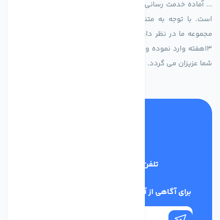
... آماده خدمت رسانی به شرکت های تولیدی، صنعتی و ساختمانی
است. با توجه به متنوع بودن فن های تولیدی کمپانی اروپایی
مجموعه ما در نظر دارد کالاهای تخصصی شما عزیزان رو در صرف
13هفته وارد نموده و این عمر باعث صرفه جویی در هزینه و زمان
شما عزیزان می گردد.
تلفن پشتیبانی
02186029303
برای آگاهی از آخرین اخبار در خبرنامه ما عضو شوید