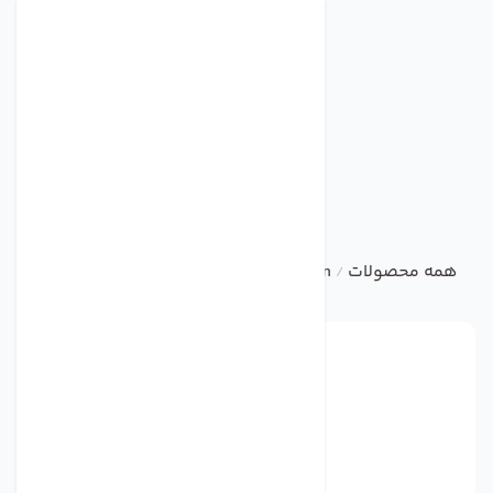
همه محصولات
ebm
Centrifugal Fan
فن مدل W2S130-AA25-01 (7805ES) برند ebmpapst
/
/
/